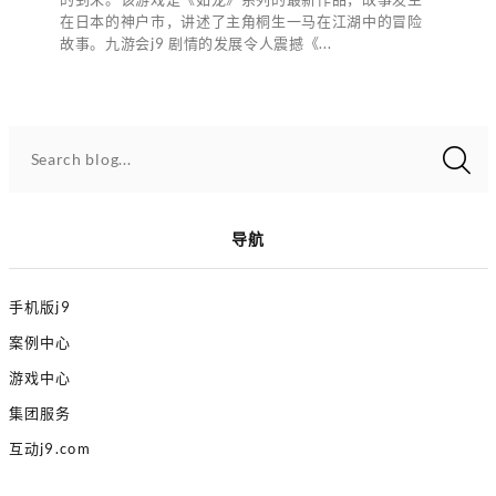
在日本的神户市，讲述了主角桐生一马在江湖中的冒险
故事。九游会j9 剧情的发展令人震撼《...
Search blog...
导航
手机版j9
案例中心
游戏中心
集团服务
互动j9.com