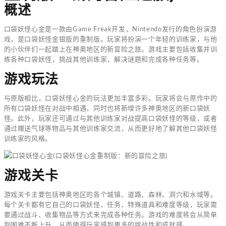
概述
口袋妖怪心金是一款由Game Freak开发，Nintendo发行的角色扮演游
戏，是口袋妖怪金银版的重制版。玩家将扮演一个年轻的训练家，与他
的小伙伴们一起踏上在神奥地区的新冒险之旅。游戏主要包括收集并训
练各种口袋妖怪，挑战其他训练家，解决谜题和完成各种任务等。
游戏玩法
与原版相比，口袋妖怪心金的玩法更加丰富多彩。玩家将会与原作中的
所有口袋妖怪在对战中相遇，同时也将新增许多神奥地区的新口袋妖
怪。此外，玩家还可通过与其他训练家对战提高口袋妖怪的等级，或者
通过赠送气球等物品与其他训练家交流，从而更好地了解其他口袋妖怪
训练家的风格。
游戏关卡
游戏关卡主要包括神奥地区的各个城镇、道路、森林、洞穴和水域等。
每个关卡都有它自己的口袋妖怪、任务、特殊道具和难度等级，玩家需
要通过战斗、收集物品等方式来完成各种任务。游戏的难度将会从简单
到困难不断上升，从而使得玩家感到更多的挑战性和成就感。