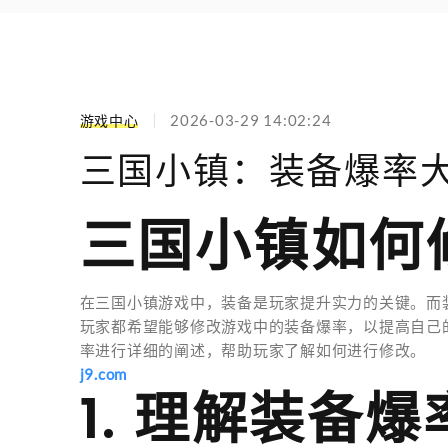
2026-03-29 14:02:24
游戏中心
三国小镇：装备爆率
三国小镇如何
在三国小镇游戏中，装备是玩家提升实力的关键。而
玩家都希望能够修改游戏中的装备爆率，以提高自己的
率进行详细的阐述，帮助玩家了解如何进行修改。
j9.com
1. 理解装备爆