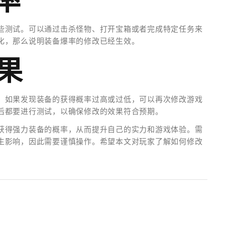
率
些测试。可以通过击杀怪物、打开宝箱或者完成特定任务来
化，那么说明装备爆率的修改已经生效。
结果
。如果发现装备的获得概率过高或过低，可以再次修改游戏
后都要进行测试，以确保修改的效果符合预期。
获得强力装备的概率，从而提升自己的实力和游戏体验。需
生影响，因此需要谨慎操作。希望本文对玩家了解如何修改