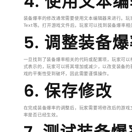
4. 使用文本
装备爆率的修改通常需要使用文本编辑器来进行。玩家可
Text等。打开游戏文件后，玩家可以找到装备爆率
5. 调整装备
一旦找到了装备爆率相关的代码或配置项，玩家可以
式表示的，玩家可以将其增加或减少，以改变装备的
戏的平衡性受到破坏，因此需要谨慎操作。
6. 保存修改
在完成装备爆率的调整后，玩家需要将修改后的游戏
率是否已经生效。