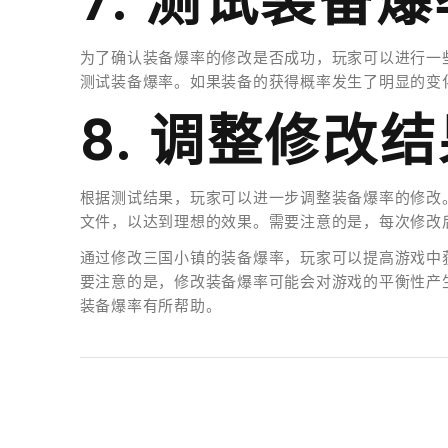
7. 测试装备爆
为了确认装备爆率的修改是否成功，玩家可以进行一
测试装备爆率。如果装备的获得概率发生了明显的变
8. 调整修改
根据测试结果，玩家可以进一步调整装备爆率的修改
文件，以达到理想的效果。需要注意的是，每次修改
通过修改三国小镇的装备爆率，玩家可以提高游戏中
要注意的是，修改装备爆率可能会对游戏的平衡性产
装备爆率有所帮助。