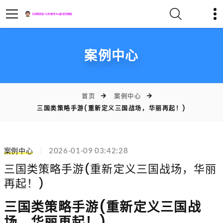
案例中心
首页
案例中心
三国类策略手游(重新定义三国战场，华丽再起！)
案例中心
2026-01-09 03:42:28
三国类策略手游(重新定义三国战场，华丽
再起！)
三国类策略手游(重新定义三国战
场，华丽再起！)