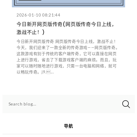
2026-01-10 08:21:44
今日新开网页版传奇(网页版传奇今日上线，
激战不止！)
今日新开网页版传奇 网页版传奇今日上线，激战不止！
今天，我们迎来了一款全新的传奇游戏——网页版传奇。
这款游戏有别于传统的客户端传奇，它可以直接在网页
上进行游戏，省去了下载游戏客户端的麻烦。而且，玩
家可以随时随地进行游戏，只需一台电脑和网络，就可
以畅玩传奇。j9....
Search blog...
导航