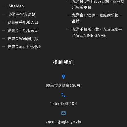
九游会(JYH)官方网站 - 亚洲娱
SiteMap
乐权威平台
j9游会官方网站
九游会J9官网 - 顶级娱乐第一
品牌
j9游会手机版入口
九游手机版下载 - 九游游戏平
j9游会手机版官网
台官网NINE GAME
j9游会Web网页版
j9游会app下载地址
找到我们
陇南市防毯镇130号
13594780103
z6com@aglaoge.vip