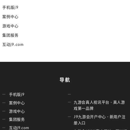
手机版j9
案例中心
游戏中心
集团服务
互动j9.com
导航
手机版j9
九游会真人视讯平台 - 真人游
案例中心
戏第一品牌
游戏中心
J9九游会开户中心 - 新用户注
集团服务
册入口
互动j9.com