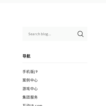
Search blog...
导航
手机版j9
案例中心
游戏中心
集团服务
互动j9.com