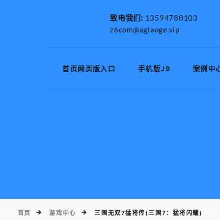
致电我们:
13594780103
z6com@aglaoge.vip
首页网页版入口
手机版J9
案例中
首页
游戏中心
三国无双7猛将传(三国7：猛将闪耀)