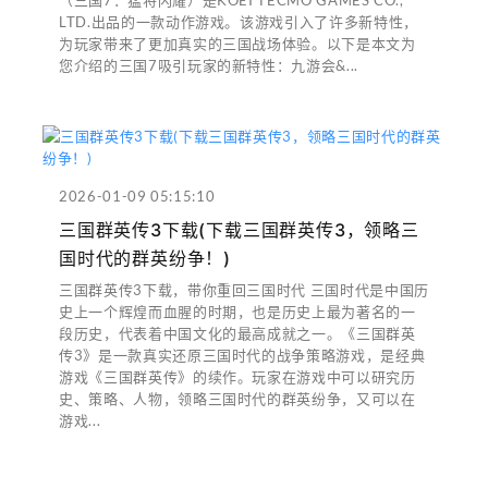
LTD.出品的一款动作游戏。该游戏引入了许多新特性，
为玩家带来了更加真实的三国战场体验。以下是本文为
您介绍的三国7吸引玩家的新特性：九游会&...
2026-01-09 05:15:10
三国群英传3下载(下载三国群英传3，领略三
国时代的群英纷争！)
三国群英传3下载，带你重回三国时代 三国时代是中国历
史上一个辉煌而血腥的时期，也是历史上最为著名的一
段历史，代表着中国文化的最高成就之一。《三国群英
传3》是一款真实还原三国时代的战争策略游戏，是经典
游戏《三国群英传》的续作。玩家在游戏中可以研究历
史、策略、人物，领略三国时代的群英纷争，又可以在
游戏...