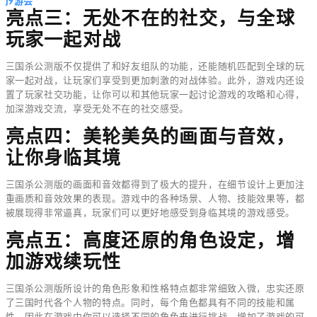
j9游会
亮点三：无处不在的社交，与全球
玩家一起对战
三国杀公测版不仅提供了和好友组队的功能，还能随机匹配到全球的玩
家一起对战，让玩家们享受到更加刺激的对战体验。此外，游戏内还设
置了玩家社交功能，让你可以和其他玩家一起讨论游戏的攻略和心得，
加深游戏交流，享受无处不在的社交感受。
亮点四：美轮美奂的画面与音效，
让你身临其境
三国杀公测版的画面和音效都得到了极大的提升，在细节设计上更加注
重画质和音效效果的表现。游戏中的各种场景、人物、技能效果等，都
被展现得非常逼真，玩家们可以更好地感受到身临其境的游戏感受。
亮点五：高度还原的角色设定，增
加游戏续玩性
三国杀公测版所设计的角色形象和性格特点都非常细致入微，忠实还原
了三国时代各个人物的特点。同时，每个角色都具有不同的技能和属
性，因此在游戏中你可以选择不同的角色来进行挑战，增加了游戏的可